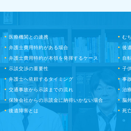
医療機関との連携
む
弁護士費用特約がある場合
後
弁護士費用特約が本領を発揮するケース
自
示談交渉の重要性
子
弁護士へ依頼するタイミング
事
交通事故から示談までの流れ
治
保険会社からの示談金に納得いかない場合
脳
後遺障害とは
死