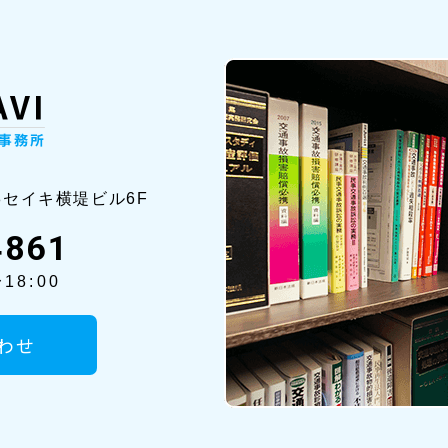
8セイ
キ横堤ビル6F
4861
18:00
わせ