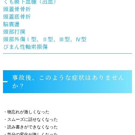
くも膜下血腫（出血）
頭蓋骨骨折
頭蓋底骨折
脳震盪
頭部打撲
頭部外傷Ⅰ型、Ⅱ型、Ⅲ型、Ⅳ型
びまん性軸索損傷
事故後、このような症状はありません
か？
・物忘れが激しくなった
・スムーズに話せなくなった
・読み書きができなくなった
・気分の変化が激しくなった