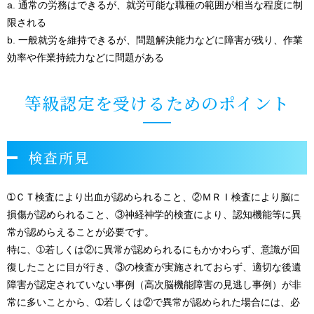
a. 通常の労務はできるが、就労可能な職種の範囲が相当な程度に制
限される
b. 一般就労を維持できるが、問題解決能力などに障害が残り、作業
効率や作業持続力などに問題がある
等級認定を受けるためのポイント
検査所見
➀ＣＴ検査により出血が認められること、②ＭＲＩ検査により脳に
損傷が認められること、③神経神学的検査により、認知機能等に異
常が認めらえることが必要です。
特に、➀若しくは②に異常が認められるにもかかわらず、意識が回
復したことに目が行き、③の検査が実施されておらず、適切な後遺
障害が認定されていない事例（高次脳機能障害の見逃し事例）が非
常に多いことから、➀若しくは②で異常が認められた場合には、必