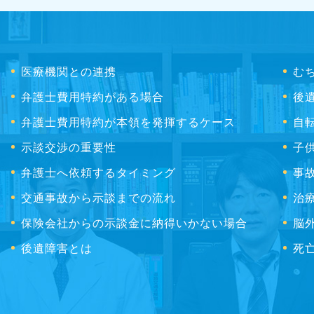
医療機関との連携
む
弁護士費用特約がある場合
後
弁護士費用特約が本領を発揮するケース
自
示談交渉の重要性
子
弁護士へ依頼するタイミング
事
交通事故から示談までの流れ
治
保険会社からの示談金に納得いかない場合
脳
後遺障害とは
死