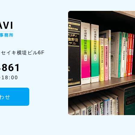
8セイ
キ横堤ビル6F
4861
18:00
わせ