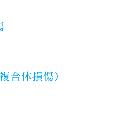
傷
骨複合体損傷）