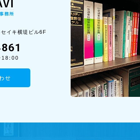
8セイ
キ横堤ビル6F
4861
18:00
わせ