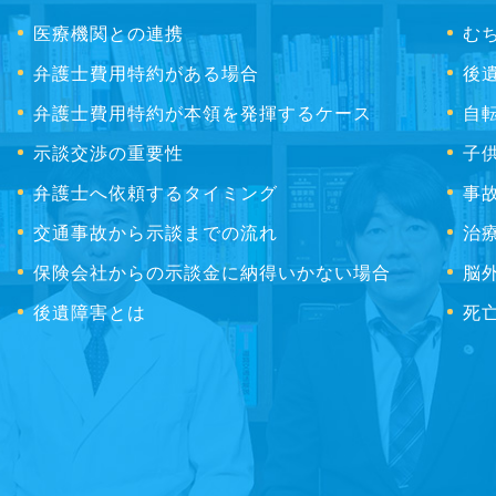
医療機関との連携
む
弁護士費用特約がある場合
後
弁護士費用特約が本領を発揮するケース
自
示談交渉の重要性
子
弁護士へ依頼するタイミング
事
交通事故から示談までの流れ
治
保険会社からの示談金に納得いかない場合
脳
後遺障害とは
死