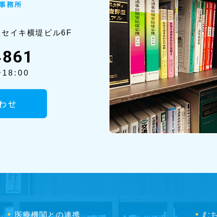
8セイ
キ横堤ビル6F
4861
18:00
わせ
医療機関との連携
む