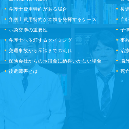
弁護士費用特約がある場合
後
弁護士費用特約が本領を発揮するケース
自
示談交渉の重要性
子
弁護士へ依頼するタイミング
事
交通事故から示談までの流れ
治
保険会社からの示談金に納得いかない場合
脳
後遺障害とは
死