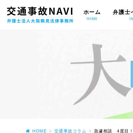
ホーム
弁護士
HOME
I
HOME
>
交通事故コラム
>
急遽相談 4度目