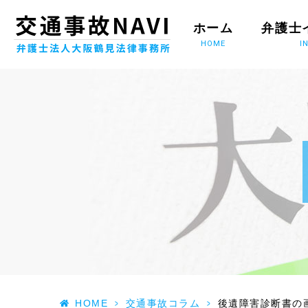
ホーム
弁護士
HOME
I
HOME
>
交通事故コラム
>
後遺障害診断書の画