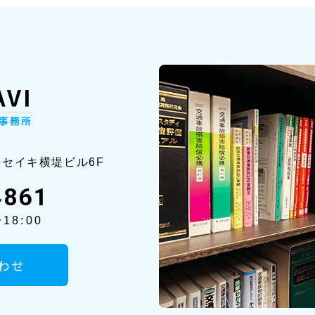
8セイ
キ横堤ビル6F
4861
18:00
わせ