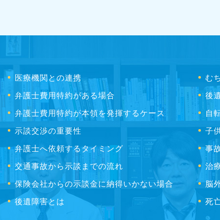
医療機関との連携
む
弁護士費用特約がある場合
後
弁護士費用特約が本領を発揮するケース
自
示談交渉の重要性
子
弁護士へ依頼するタイミング
事
交通事故から示談までの流れ
治
保険会社からの示談金に納得いかない場合
脳
後遺障害とは
死