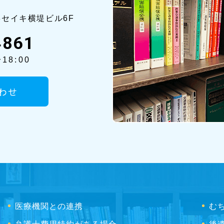
8セイ
キ横堤ビル6F
4861
18:00
わせ
医療機関との連携
む