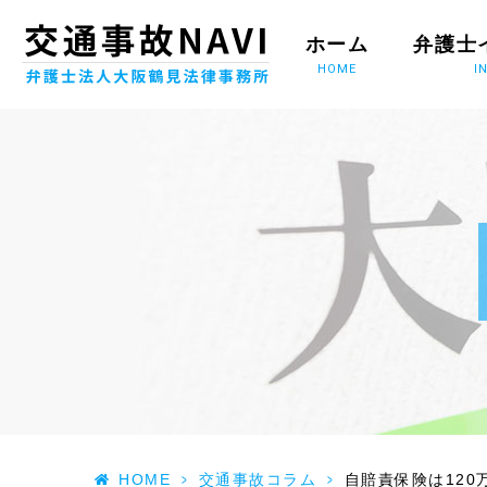
ホーム
弁護士
HOME
I
HOME
>
交通事故コラム
>
自賠責保険は120