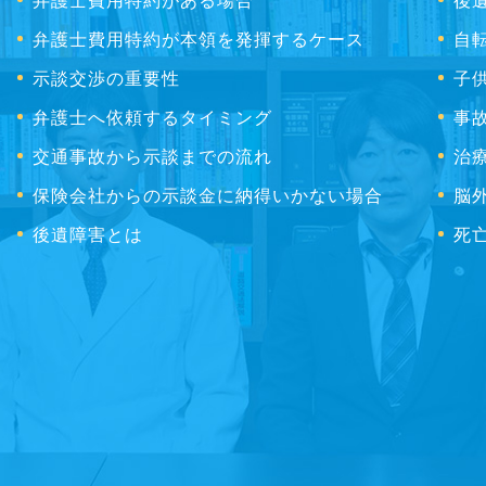
弁護士費用特約がある場合
後
弁護士費用特約が本領を発揮するケース
自
示談交渉の重要性
子
弁護士へ依頼するタイミング
事
交通事故から示談までの流れ
治
保険会社からの示談金に納得いかない場合
脳
後遺障害とは
死